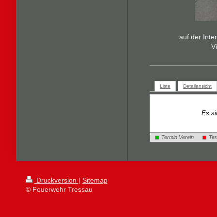
auf der Inte
V
Liste
Detailansicht
Es si
Termin Verein
Ter
Druckversion
|
Sitemap
© Feuerwehr Tressau